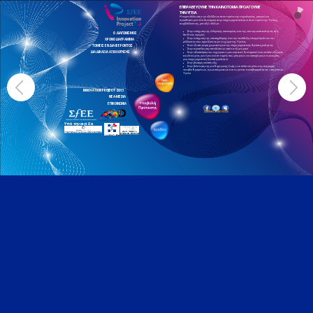
ΕΠΙΒΡΑΒΕΥΟΥΜΕ ΤΗΝ ΚΑΙΝΟΤΟΜΙΑ ΠΡΟΑΓΟΥΜΕ
ΤΗΝ ΥΓΕΙΑ
Η εκμετάλλευση των εξελίξεων στον τομέα της τεχνολογίας, μπορεί να
προσδώσει μια νέα δυναμική στην επιχειρηματικότητα στον τομέα της Υγείας,
συμβάλλοντας, μεταξύ άλλων:
Στην ενίσχυση της ελληνικής οικονομίας και της ανταγωνιστικότητας στις
Ο ΔΙΑΓΩΝΙΣΜΟΣ
διεθνείς αγορές
Στην ενίσχυση της απασχόλησης και την ανάδειξη επαγγελμάτων του
ΧΡΟΝΟΔΙΑΓΡΑΜΜΑ
μέλλοντος που σχετίζονται με το χώρο της Υγείας
Στον εξωστρεφή χαρακτήρα της επιχειρηματικής δραστηριότητας
ΤΟΜΕΙΣ ΕΝΔΙΑΦΕΡΟΝΤΟΣ
Στην προσέλκυση επενδύσεων από το εξωτερικό
ΔΙΑΔΙΚΑΣΙΑ ΑΞΙΟΛΟΓΗΣΗΣ
Στην αξιοποίηση του εγχώριου ερευνητικού δυναμικού και ανάπτυξη μιας
κουλτούρας για έρευνα σε τομείς που μπορούν να αποφέρουν ευκαιρίες
για επιχειρηματική δραστηριότητα
Στην βιώσιμη ανάπτυξη
Στην βελτίωση της καθημερινής ζωής των πολιτών μέσω της παροχής
αναβαθμισμένων, πρωτοποριακών και ευρείας προσβασιμότητας υπηρεσιών
Υγεία
INNOVATION PROJECT 2013
ΝΕΑ-MEDIA
ΕΠΙΚΟΙΝΩΝΙΑ
CONNECT WITH US
Υπό την αιγίδα