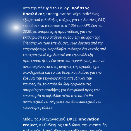
Από την πλευρά του ο
Δρ. Χρήστος
Βασιλάκος
επεσήμανε ότι «
έχει τεθεί ένας
εξαιρετικά φιλόδοξος στόχος για τις δαπάνες Ε&Τ,
έτσι ώστε να φτάσουν στο 1,2% του ΑΕΠ έως το
2020, με απαραίτητη προϋπόθεση για την
εκπλήρωση του στόχου αυτού την αύξηση της
ζήτησης και των επενδύσεων για έρευνα από τις
επιχειρήσεις». Παράλληλα, ανέφερε ότι «εκτός από
το στρατηγικό σχεδιασμό και την ανάδειξη
προτεραιοτήτων έρευνας και τεχνολογίας, που να
ανταποκρίνονται στις ανάγκες της αγοράς, έχει
ολοκληρωθεί και το νέο θεσμικό πλαίσιο για την
έρευνα, την τεχνολογική ανάπτυξη και την
καινοτομία, το οποίο θα διαμορφώσει τις
απαραίτητες συνθήκες για ένα φιλικό προς την
καινοτομία περιβάλλον μέσα στο οποίο θα
αναπτυχθούν συνέργειες και θα αναδειχθούν οι
καινοτόμες ιδέες
».
Μέσω του διαγωνισμού
ΣΦΕΕ Innovation
Project
, o Σύνδεσμος επιδιώκει, την ανάπτυξη
πολιτικών διασύνδεσης μεταξύ ερευνητικών