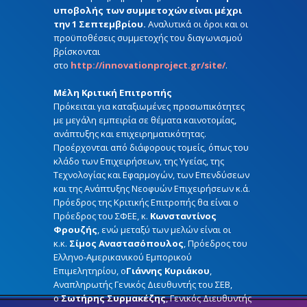
υποβολής των συμμετοχών είναι μέχρι
την 1 Σεπτεμβρίου.
Αναλυτικά οι όροι και οι
προϋποθέσεις συμμετοχής του διαγωνισμού
βρίσκονται
στο
http://innovationproject.gr/site/
.
Μέλη Κριτική Επιτροπής
Πρόκειται για καταξιωμένες προσωπικότητες
με μεγάλη εμπειρία σε θέματα καινοτομίας,
ανάπτυξης και επιχειρηματικότητας.
Προέρχονται από διάφορους τομείς, όπως του
κλάδο των Επιχειρήσεων, της Υγείας, της
Τεχνολογίας και Εφαρμογών, των Επενδύσεων
και της Ανάπτυξης Νεοφυών Επιχειρήσεων κ.ά.
Πρόεδρος της Κριτικής Επιτροπής θα είναι ο
Πρόεδρος του ΣΦΕΕ, κ.
Κωνσταντίνος
Φρουζής
, ενώ μεταξύ των μελών είναι οι
κ.κ.
Σίμος Αναστασόπουλος
, Πρόεδρος του
Ελληνο-Αμερικανικού Εμπορικού
Επιμελητηρίου, o
Γιάννης Κυριάκου
,
Αναπληρωτής Γενικός Διευθυντής του ΣΕΒ,
ο
Σωτήρης Συρμακέζης
, Γενικός Διευθυντής