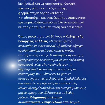
biomedical, clinical engineering, κλινικής
έρευνας, φαρμακευτικής ιατρικής,
φαρμακοτεχνολογίας και τέλος
7. η αξιοποίηση και ανανέωση του υπάρχοντος
ερευνητικού δυναμικού σε όλα τα ερευνητικά
κέντρα για την αντιμετώπιση του brain drain.
Όπως χαρακτηριστικά δήλωσε ο
Καθηγητής
Γεώργιος Κόλλιας
: «
Η ανάπτυξη της
οικονομίας και των κοινωνιών βασίζεται σήμερα
σχεδόν αποκλειστικά στην παραγωγή νέας
επιστημονικής γνώσης. Η επιστημονική γνώση, η
μετάφρασή της σε καινοτομία και κατ’ επέκταση η
οικονομική ανάπτυξη, προϋποθέτουν τη
διαμόρφωση “οικοσυστημάτων έρευνας και
καινοτομίας” που – όπως και τα φυσικά
οικοσυστήματα – αποτελούνται από αλληλένδετους
οργανισμούς, παραγωγούς και καταναλωτές,
δυναμική διαχείριση πόρων και αυτορυθμιστικούς
μηχανισμούς, που εξελίσσονται σε βάθος
χρόνου.
Η δημιουργία τέτοιων
οικοσυστημάτων στην Ελλάδα απαιτεί μία