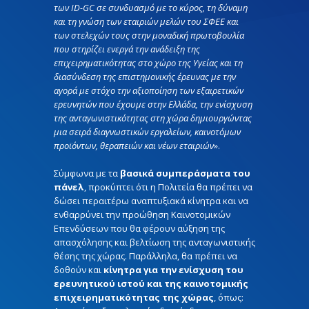
των ID-GC σε συνδυασμό με το κύρος, τη δύναμη
και τη γνώση των εταιριών μελών του ΣΦΕΕ και
των στελεχών τους στην μοναδική πρωτοβουλία
που στηρίζει ενεργά την ανάδειξη της
επιχειρηματικότητας στο χώρο της Υγείας και τη
διασύνδεση της επιστημονικής έρευνας με την
αγορά με στόχο την αξιοποίηση των εξαιρετικών
ερευνητών που έχουμε στην Ελλάδα, την ενίσχυση
της ανταγωνιστικότητας στη χώρα δημιουργώντας
μια σειρά διαγνωστικών εργαλείων, καινοτόμων
προϊόντων, θεραπειών και νέων εταιριών
».
Σύμφωνα με τα
βασικά συμπεράσματα του
πάνελ
, προκύπτει ότι η Πολιτεία θα πρέπει να
δώσει περαιτέρω αναπτυξιακά κίνητρα και να
ενθαρρύνει την προώθηση Καινοτομικών
Επενδύσεων που θα φέρουν αύξηση της
απασχόλησης και βελτίωση της ανταγωνιστικής
θέσης της χώρας. Παράλληλα, θα πρέπει να
δοθούν και
κίνητρα για την ενίσχυση του
ερευνητικού ιστού και της καινοτομικής
επιχειρηματικότητας της χώρας
, όπως: