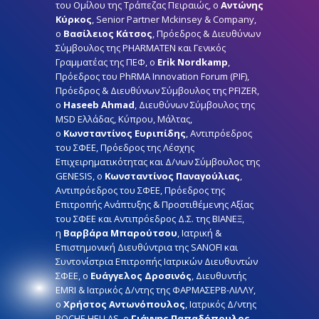
του Ομίλου της Τράπεζας Πειραιώς, ο
Αντώνης
Κύρκος
, Senior Partner Mckinsey & Company,
ο
Βασίλειος Κάτσος
, Πρόεδρος & Διευθύνων
Σύμβουλος της PHARMATEN και Γενικός
Γραμματέας της ΠΕΦ, o
Εrik Nordkamp
,
Πρόεδρος του PhRMA Innovation Forum (PIF),
Πρόεδρος & Διευθύνων Σύμβουλος της PFIZER,
o
Haseeb Ahmad
, Διευθύνων Σύμβουλος της
MSD Ελλάδας, Κύπρου, Μάλτας,
o
Κωνσταντίνος Ευριπίδης
, Αντιπρόεδρος
του ΣΦΕΕ, Πρόεδρος της Λέσχης
Επιχειρηματικότητας και Δ/νων Σύμβουλος της
GENESIS, ο
Κωνσταντίνος Παναγούλιας
,
Αντιπρόεδρος του ΣΦΕΕ, Πρόεδρος της
Επιτροπής Ανάπτυξης & Προστιθέμενης Αξίας
του ΣΦΕΕ και Αντιπρόεδρος Δ.Σ. της ΒΙΑΝΕΞ,
η
Βαρβάρα Μπαρούτσου
, Ιατρική &
Επιστημονική Διευθύντρια της SANOFI και
Συντονίστρια Επιτροπής Ιατρικών Διευθυντών
ΣΦΕΕ, ο
Ευάγγελος Δροσινός
, Διευθυντής
EMRI & Ιατρικός Δ/ντης της ΦΑΡΜΑΣΕΡΒ-ΛΙΛΛΥ,
ο
Χρήστος Αντωνόπουλος
, Ιατρικός Δ/ντης
ROCHE HELLAS, ο
Γιάννης Παπαδόπουλος
,