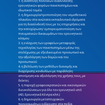
1. η ανάπτυξη πολιτικών διασύνδεσης
ερευνητικών φορέων πανεπιστημίων και
ιδιωτικού τομέα
2. η δημιουργία/τροποποίηση του νομοθετικού
πλαισίου στα ανώτατα εκπαιδευτικά ιδρύματα
για τη διασύνδεσή τους με τις επιχειρήσεις και
την κατοχύρωση/ εμπορευματοποίηση των
πνευματικών δικαιωμάτων του ερευνητικού
κόσμου
3. η ενίσχυση των γραφείων μεταφοράς
τεχνολογίας των πανεπιστημίων μέσω της
στελέχωσης με εξειδικευμένο προσωπικό και
την αξιολόγηση των δομών και του
προσωπικού
4. η βελτίωση των μεθόδων διανομής και
διαχείρισης κονδυλίων με παράλληλη
αποτίμηση και αξιολόγηση της χρήσης τους, με
δείκτες
5. η παροχή γραφειοκρατικών και οικονομικών
διευκολύνσεων για όλο τον ερευνητικό ιστό
(ΑΕΙ, Ερευνητικά Κέντρα κλπ.)
6. η δημιουργία μεταπτυχιακών
προγραμμάτων ειδίκευσης στα πεδία