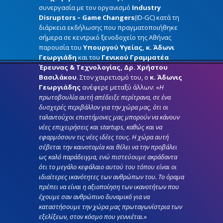
συνεργασία με τον οργανισμό
Industry
Disruptors – Game Changers
(ID-GC) κατά τη
διάρκεια εκδήλωσης που πραγματοποιήθηκε
σήμερα σε κεντρικό ξενοδοχείο της Αθήνας
παρουσία του
Υπουργού Υγείας, κ. Άδωνι
Γεωργιάδη
και του
Γενικού Γραμματέα
Έρευνας & Τεχνολογίας, Δρ. Χρήστου
Βασιλάκου
. Στον χαιρετισμό του, ο
κ. Άδωνις
Γεωργιάδης
ανέφερε μεταξύ άλλων: «
Η
πρωτοβουλία αυτή απέδειξε περίτρανα, σε ένα
δυσχερές περιβάλλον για την χώρα μας, ότι οι
ταλαντούχοι επιστήμονες μας μπορούν να κάνουν
νέες επιχειρήσεις και startups, καθώς και να
εφαρμόσουν τις νέες ιδέες τους. Η χώρα αυτή
σέβεται την καινοτομία και θέλει να την προβάλει
ως καλό παράδειγμα, ενώ πιστεύουμε ακράδαντα
ότι το μεγάλο κεφάλαιο αυτού του τόπου είναι οι
ιδιαίτερες ικανότητες των ανθρώπων του. Το όραμα
πρέπει να είναι η αξιοποίηση των ικανοτήτων που
έχουμε σαν ανθρώπινο δυναμικό για να
καταστήσουμε την χώρα μας πρωταγωνίστρια των
εξελίξεων, στον κόσμο που γεννιέται.
»