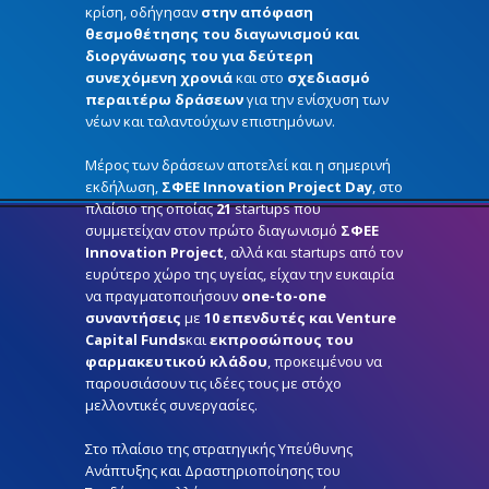
κρίση, οδήγησαν
στην απόφαση
θεσμοθέτησης του διαγωνισμού και
διοργάνωσης του για δεύτερη
συνεχόμενη χρονιά
και στο
σχεδιασμό
περαιτέρω δράσεων
για την ενίσχυση των
νέων και ταλαντούχων επιστημόνων.
Μέρος των δράσεων αποτελεί και η σημερινή
εκδήλωση,
ΣΦΕΕ Innovation Project Day
, στο
πλαίσιο της οποίας
21
startups που
συμμετείχαν στον πρώτο διαγωνισμό
ΣΦΕΕ
Innovation Project
, αλλά και startups από τον
ευρύτερο χώρο της υγείας, είχαν την ευκαιρία
να πραγματοποιήσουν
one-to-one
συναντήσεις
με
10 επενδυτές και Venture
Capital Funds
και
εκπροσώπους του
φαρμακευτικού κλάδου
, προκειμένου να
παρουσιάσουν τις ιδέες τους με στόχο
μελλοντικές συνεργασίες.
Στο πλαίσιο της στρατηγικής Υπεύθυνης
Ανάπτυξης και Δραστηριοποίησης του