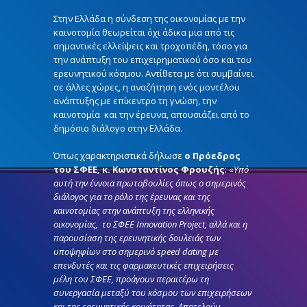
Στην Ελλάδα η σύνδεση της οικονομίας με την
καινοτομία θεωρείται όχι άδικα μια από τις
σημαντικές ελλείψεις και τροχοπέδη, τόσο για
την ανάπτυξη του επιχειρηματικού όσο και του
ερευνητικού κόσμου. Αντίθετα με ότι συμβαίνει
σε άλλες χώρες, η αναζήτηση ενός μοντέλου
ανάπτυξης με επίκεντρο τη γνώση, την
καινοτομία και την έρευνα, απουσιάζει από το
δημόσιο διάλογο στην Ελλάδα.
Όπως χαρακτηριστικά δήλωσε
ο Πρόεδρος
του ΣΦΕΕ, κ. Κωνσταντίνος Φρουζής
: «
Υπό
αυτή την έννοια πρωτοβουλίες όπως ο σημερινός
διάλογος για το ρόλο της έρευνας και της
καινοτομίας στην ανάπτυξη της ελληνικής
οικονομίας, το ΣΦΕΕ Innovation Project, αλλά και η
παρουσίαση της ερευνητικής δουλειάς των
υποψηφίων στο σημερινό speed dating με
επενδυτές και τις φαρμακευτικές επιχειρήσεις
μέλη του ΣΦΕΕ, προάγουν περαιτέρω τη
συνεργασία μεταξύ του κόσμου των επιχειρήσεων
και της ερευνητικής κοινότητας. Αποτελούν