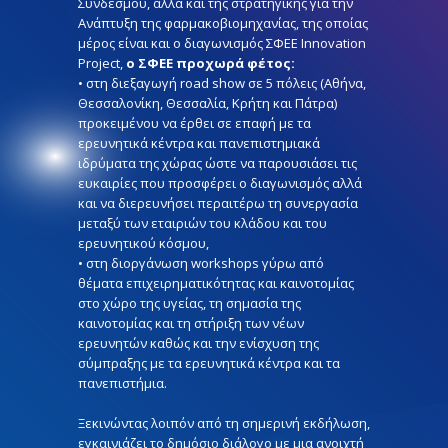
Συνδέσμου, αλλά και της στρατηγικής για την
Ανάπτυξη της φαρμακοβιομηχανίας, της οποίας
μέρος είναι και ο διαγωνισμός ΣΦΕΕ Innovation
Project,
ο ΣΦΕΕ προχωρά φέτος:
• στη διεξαγωγή road show σε 5 πόλεις (Αθήνα,
Θεσσαλονίκη, Θεσσαλία, Κρήτη και Πάτρα)
προκειμένου να έρθει σε επαφή με τα
ερευνητικά κέντρα και πανεπιστημιακά
ιδρύματα της χώρας ώστε να παρουσιάσει τις
ευκαιρίες που προσφέρει ο διαγωνισμός αλλά
και να διερευνήσει περαιτέρω τη συνεργασία
μεταξύ των εταιριών του κλάδου και του
ερευνητικού κόσμου,
• στη διοργάνωση workshops γύρω από
θέματα επιχειρηματικότητας και καινοτομίας
στο χώρο της υγείας, τη σημασία της
καινοτομίας και τη στήριξη των νέων
ερευνητών καθώς και την ενίσχυση της
σύμπραξης με τα ερευνητικά κέντρα και τα
πανεπιστήμια.
Ξεκινώντας λοιπόν από τη σημερινή εκδήλωση,
εγκαινιάζει το δημόσιο διάλογο με μια ανοιχτή