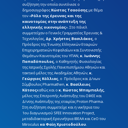
συζήτηση την οποία συντόνισε ο
δημοσιογράφος
Κώστας Τσαούσης
με θέμα
τον «
Ρόλο της έρευνας και της
καινοτομίας στην ανάπτυξη της
ελληνικής οικονομίας
». Στο πάνελ
συμμετείχαν ο Γενικός Γραμματέας Έρευνας &
Τεχνολογίας,
Δρ. Χρήστος Βασιλάκος
, ο
Πρόεδρος της Ένωσης Ελληνικών Εταιριών
Επιχειρηματικών Κεφαλαίων και Συντονιστής
Θεμάτων Καινοτομίας του ΥΠΑΝ,
κ. Ιωάννης
Παπαδόπουλος
, ο Καθηγητής Φυσιολογίας
της Ιατρικής Σχολής Πανεπιστήμιου Αθηνών και
τακτικό μέλος της Ακαδημίας Αθηνών,
κ.
Γεώργιος Κόλλιας
, ο Πρόεδρος και Δ/νων
Σύμβουλος Pharmathen,
κ. Βασίλειος
Κάτσος
καθώς και ο
κ. Κώστας Μπαμπαλής
,
μέλος της Επιτροπής Ανάπτυξης του ΣΦΕΕ και
Δ/ντης Ανάπτυξης της εταιρίας Proton Pharma.
Στη συζήτηση συμμετείχε και η νικήτρια του
1ου διαγωνισμού SFEE Innovation Project,
μεταδιδακτορική Ερευνήτρια ΙΒΕΑΑ και CeO του
Miroculus
κα Φαίη Χριστοδούλου
.