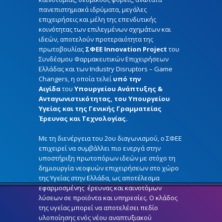
πανεπιστημιακά ιδρύματα, μεγάλες
επιχειρήσεις και μέλη της επενδυτικής
κοινότητας των επιλεγμένων σχημάτων και
ιδεών, αποτελούν προτεραιότητα της
πρωτοβουλίας
ΣΦΕΕ Innovation Project
του
Συνδέσμου Φαρμακευτικών Επιχειρήσεων
Ελλάδας και των Industry Disruptors – Game
Changers, η οποία τελεί
υπό την
Αιγίδα
του
Υπουργείου Ανάπτυξης &
Ανταγωνιστικότητας, του Υπουργείου
Υγείας και της Γενικής Γραμματείας
Έρευνας και Τεχνολογίας.
Με τη διενέργεια του 2ου διαγωνισμού, ο ΣΦΕΕ
επιχειρεί να συμβάλλει πιο ενεργά στην
υποστήριξη πρωτοπόρων ιδεών με στόχο τη
δημιουργία νεοφυών επιχειρήσεων στο χώρο
της Υγείας στην Ελλάδα, ως αποτέλεσμα
εφαρμοσμένης έρευνας και καινοτόμων
λύσεων σε προϊόντα και υπηρεσίες. Ο κλάδος
της υγείας μπορεί να αποτελέσει πεδίο
υλοποίησης ενός νέου αναπτυξιακού