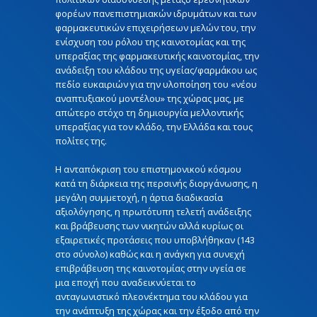
φορέων πανεπιστημιακών ιδρυμάτων και των
φαρμακευτικών επιχειρήσεων μελών του, την
ενίσχυση του ρόλου της καινοτομίας και της
υπεραξίας της φαρμακευτικής καινοτομίας, την
ανάδειξη του κλάδου της υγείας/φαρμάκου ως
πεδίο ευκαιριών για την υλοποίηση του «νέου
αναπτυξιακού μοντέλου» της χώρας μας, με
απώτερο στόχο τη δημιουργία μελλοντικής
υπεραξίας για τον κλάδο, την Ελλάδα και τους
πολίτες της.
Η ανταπόκριση του επιστημονικού κόσμου
κατά τη διάρκεια της περσινής διοργάνωσης, η
μεγάλη συμμετοχή, η άρτια διαδικασία
αξιολόγησης, η πρωτότυπη τελετή ανάδειξης
και βράβευσης των νικητών αλλά κυρίως οι
εξαιρετικές προτάσεις που υποβλήθηκαν (143
στο σύνολο) καθώς και η ανάγκη για συνεχή
επιβράβευση της καινοτομίας στην υγεία σε
μια εποχή που αναδεικνύεται το
ανταγωνιστικό πλεονέκτημα του κλάδου για
την ανάπτυξη της χώρας και την έξοδο από την