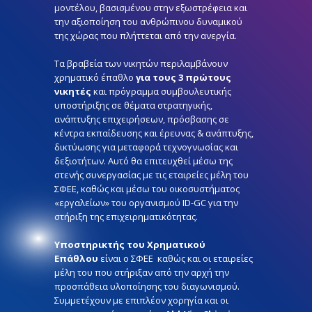
μοντέλου, βασισμένου στην εξωστρέφεια και
την αξιοποίηση του ανθρώπινου δυναμικού
της χώρας που πλήττεται από την ανεργία.
Τα βραβεία των νικητών περιλαμβάνουν
χρηματικό έπαθλο
για τους 3 πρώτους
νικητές
και πρόγραμμα συμβουλευτικής
υποστήριξης σε θέματα στρατηγικής,
ανάπτυξης επιχειρήσεων, πρόσβασης σε
κέντρα εκπαίδευσης και έρευνας & ανάπτυξης,
δικτύωσης για μεταφορά τεχνογνωσίας και
δεξιοτήτων. Αυτό θα επιτευχθεί μέσω της
στενής συνεργασίας με τις εταιρείες μέλη του
ΣΦΕΕ, καθώς και μέσω του οικοσυστήματος
«εργαλείων» του οργανισμού ID-GC για την
στήριξη της επιχειρηματικότητας.
Υποστηρικτής του Χρηματικού
Επάθλου
είναι ο ΣΦΕΕ καθώς και οι εταιρείες
μέλη του που στήριξαν από την αρχή την
προσπάθεια υλοποίησης του διαγωνισμού.
Συμμετέχουν με επιπλέον χορηγία και οι