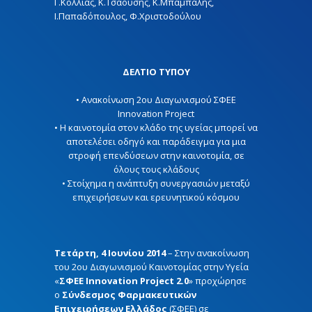
Γ.Κόλλιας, Κ.Τσαούσης, Κ.Μπάμπαλης,
Ι.Παπαδόπουλος, Φ.Χριστοδούλου
ΔΕΛΤΙΟ ΤΥΠΟΥ
• Ανακοίνωση 2ου Διαγωνισμού ΣΦΕΕ
Innovation Project
• Η καινοτομία στον κλάδο της υγείας μπορεί να
αποτελέσει οδηγό και παράδειγμα για μια
στροφή επενδύσεων στην καινοτομία, σε
όλους τους κλάδους
• Στοίχημα η ανάπτυξη συνεργασιών μεταξύ
επιχειρήσεων και ερευνητικού κόσμου
Τετάρτη, 4 Ιουνίου 2014
– Στην ανακοίνωση
του 2ου Διαγωνισμού Καινοτομίας στην Υγεία
«
ΣΦΕΕ Innovation Project 2.0
»
προχώρησε
ο
Σύνδεσμος Φαρμακευτικών
Επιχειρήσεων Ελλάδος
(ΣΦΕΕ) σε