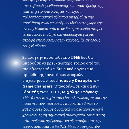
πρωτοβουλίες ενθάρρυνσης και υποστήριξης της
νέας επιχειρηματικότητας και έχουν
πολλαπλασιαστική αξία που υπερβαίνει την
προώθηση νέων καινοτόμων ιδεών στο χώρο της
υγείας. Η καινοτομία στον δικό μας κλάδο μπορεί
να αποτελέσει οδηγό και παράδειγμα για μια
στροφή επενδύσεων στην καινοτομία, σε όλους
τους κλάδους
».
Σε αυτή την προσπάθεια, ο ΣΦΕΕ δεν θα
μπορούσε να βρει καλύτερο εταίρο από τον
πιο εξωστρεφή και δυναμικό οργανισμό
προώθησης καινοτόμων νεοφυών
επιχειρήσεων, τους
Industry Disruptors –
Game Changers
. Όπως δήλωσε και ο
Συν-
ιδρυτής των ID- GC, Μιχάλης Στάγκος
:
«
Μετά την επιτυχία που είχε ο διαγωνισμός και την
ποιότητα των προτάσεων που κατατέθηκαν το
2013, συνεχίζουμε δυναμικά για δεύτερη συνεχή
χρονιά αυτή τη σημαντική συνεργασία. Με αυτή τη
σύμπραξη καταφέρνουμε να αξιοποιήσουμε την
τεχνογνωσία και το διεθνές δίκτυο συνεργατών