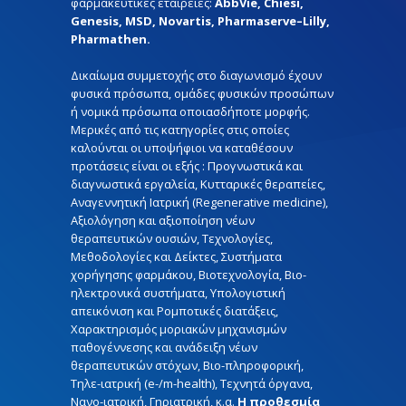
φαρμακευτικές εταιρείες:
AbbVie, Chiesi,
Genesis, MSD, Novartis, Pharmaserve–Lilly,
Pharmathen.
Δικαίωμα συμμετοχής στο διαγωνισμό έχουν
φυσικά πρόσωπα, ομάδες φυσικών προσώπων
ή νομικά πρόσωπα οποιασδήποτε μορφής.
Μερικές από τις κατηγορίες στις οποίες
καλούνται οι υποψήφιοι να καταθέσουν
προτάσεις είναι οι εξής : Προγνωστικά και
διαγνωστικά εργαλεία, Κυτταρικές θεραπείες,
Αναγεννητική Ιατρική (Regenerative medicine),
Αξιολόγηση και αξιοποίηση νέων
θεραπευτικών ουσιών, Τεχνολογίες,
Μεθοδολογίες και Δείκτες, Συστήματα
χορήγησης φαρμάκου, Βιοτεχνολογία, Βιο-
ηλεκτρονικά συστήματα, Υπολογιστική
απεικόνιση και Ρομποτικές διατάξεις,
Χαρακτηρισμός μοριακών μηχανισμών
παθογέννεσης και ανάδειξη νέων
θεραπευτικών στόχων, Βιο-πληροφορική,
Τηλε-ιατρική (e-/m-health), Τεχνητά όργανα,
Νανο-ιατρική, Γηριατρική, κ.α.
Η προθεσμία